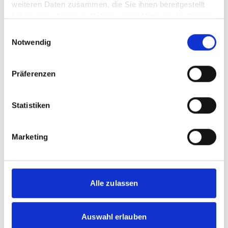
weiteren Daten zusammen, die Sie ihnen bereitgestellt
unebenen Straßen erhöhen, da die Räder
haben oder die sie im Rahmen Ihrer Nutzung der Dienste
mehr Platz haben, um Bodenunebenheiten
auszugleichen.
gesammelt haben.
Einwilligungsauswahl
Notwendig
Einfluss auf den Innenraum
Präferenzen
Der Radstand beeinflusst auch das
Raumangebot im Innenraum eines Fahrzeugs.
Das betrifft etwa die Beinfreiheit. Ein langer
Statistiken
Radabstand schafft mehr Platz im Fond und
bietet den Passagieren mehr Beinfreiheit.
Damit entscheidet der Achsstand auch über
Marketing
den Innenraumkomfort. Ein kurzer Radstand
kann die Passagiere näher zueinander bringen
und das Gefühl von Enge im
Fahrzeuginnenraum verstärken. Ebenfalls
ermöglicht ein langer Radstand in der Regel
Alle zulassen
ein größeres Kofferraumvolumen, da der
Raum zwischen den Achsen für Gepäck
genutzt werden kann.
Auswahl erlauben