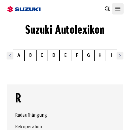
Benachrich
Haupt
Suzuki Autolexikon
A
B
C
D
E
F
G
H
I
J
R
Radaufhängung
Rekuperation