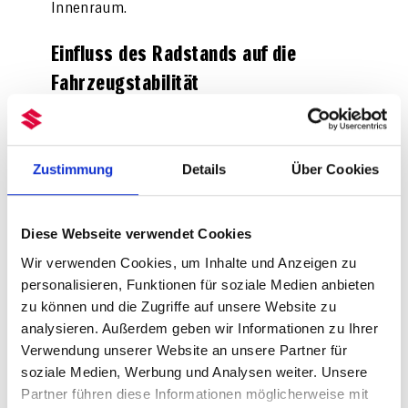
Innenraum.
Einfluss des Radstands auf die
Fahrzeugstabilität
Der Radabstand hat einen direkten Einfluss
auf die Stabilität eines Fahrzeugs. Ein langer
Achsstand erhöht die Stabilität bei hohen
Zustimmung
Details
Über Cookies
Geschwindigkeiten, da das Fahrzeug weniger
anfällig für seitliche Bewegungen ist. Dies ist
besonders wichtig bei Autobahnfahrten und
Diese Webseite verwendet Cookies
für leistungsstarke Fahrzeuge.
Wir verwenden Cookies, um Inhalte und Anzeigen zu
Auch das Kurvenverhalten verändert sich
personalisieren, Funktionen für soziale Medien anbieten
durch den Abstand der Räder. Ein kürzerer
zu können und die Zugriffe auf unsere Website zu
Radstand kann das Kurvenverhalten
analysieren. Außerdem geben wir Informationen zu Ihrer
verbessern, da das Fahrzeug agiler und
wendiger wird. Dies ist in engen Kurven oder
Verwendung unserer Website an unsere Partner für
beim Einparken von Vorteil. Zudem profitiert
soziale Medien, Werbung und Analysen weiter. Unsere
die Fahrstabilität vom Achsstand. Ein langer
Partner führen diese Informationen möglicherweise mit
Radabstand kann die Fahrstabilität auf