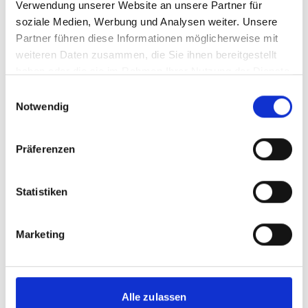
Verwendung unserer Website an unsere Partner für
soziale Medien, Werbung und Analysen weiter. Unsere
Partner führen diese Informationen möglicherweise mit
weiteren Daten zusammen, die Sie ihnen bereitgestellt
haben oder die sie im Rahmen Ihrer Nutzung der Dienste
gesammelt haben.
Einwilligungsauswahl
Notwendig
Präferenzen
Swift
Statistiken
Passt mit nur 3,8 Metern in jede Parklücke
Außen klein, innen komfortables Platzangebot
Umfangreiches Sicherheitspaket serienmäßig
Marketing
Geringe Total Cost of Ownership
Auch als Allradversion erhältlich
SWIFT ENTDECKEN
Alle zulassen