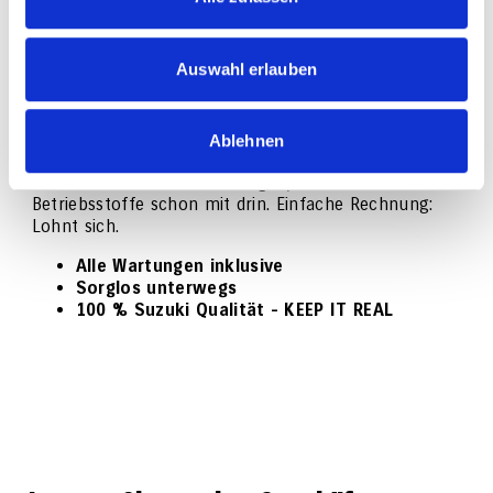
Sorgenfrei leasen mit WartungPlus
Auswahl erlauben
WartungPlus ab 39,90 EUR mtl.
Ablehnen
Mit WartungPlus leasen Sie noch sorgenfreier. Denn in
einem Preis sind alle Wartungen, Teile und
Betriebsstoffe schon mit drin. Einfache Rechnung:
Lohnt sich.
Alle Wartungen inklusive
Sorglos unterwegs
100 % Suzuki Qualität - KEEP IT REAL