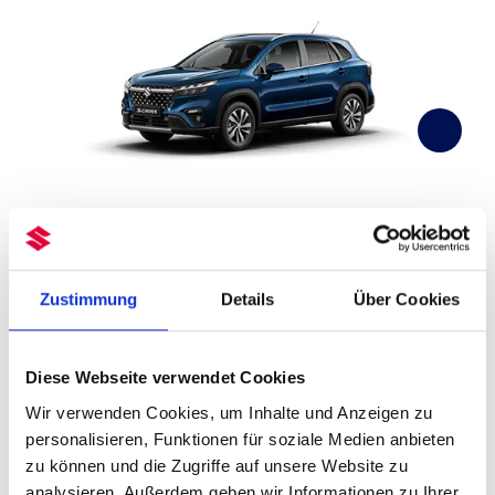
S-Cross
A
Viel Platz auf 4,3 Meter Länge
Zustimmung
Details
Über Cookies
Hohe Kraftstoffeffizienz, überzeugende
Leistung
Umfangreiches Sicherheitspaket serienmäßig
Komfort in Serie: Zweizonenklimaautomatik,
Diese Webseite verwendet Cookies
Sitzheizung und Keyless-Start-System
Wir verwenden Cookies, um Inhalte und Anzeigen zu
Bis zu 1.230 Liter Ladevolumen
Als Mild- oder Vollhybrid erhältlich
personalisieren, Funktionen für soziale Medien anbieten
zu können und die Zugriffe auf unsere Website zu
AC
analysieren. Außerdem geben wir Informationen zu Ihrer
S-CROSS ENTDECKEN