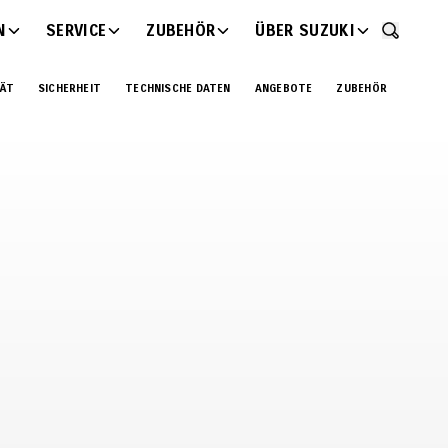
N
SERVICE
ZUBEHÖR
ÜBER SUZUKI
Benachr
TÄT
SICHERHEIT
TECHNISCHE DATEN
ANGEBOTE
ZUBEHÖR