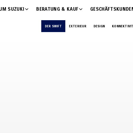
UM SUZUKI
BERATUNG & KAUF
GESCHÄFTSKUNDE
DER SWIFT
EXTERIEUR
DESIGN
KONNEKTIVI