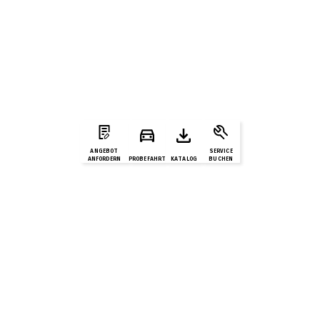
ANGEBOT
SERVICE
ANFORDERN
PROBEFAHRT
KATALOG
BUCHEN
Modelle