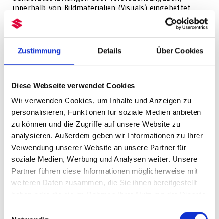
innerhalb von Bildmaterialien (Visuals) eingebettet.
Aus Gründen der gestalterischen Kohärenz mit dem
Corporate Design von Suzuki sowie technischer
Einbindungen war es in diesen Fällen nicht vollständig
möglich, die Informationen ausschließlich in
Zustimmung
Details
Über Cookies
barrierefreier Textform darzustellen. Um die
Zugänglichkeit dennoch sicherzustellen, werden diese
Inhalte zusätzlich in barrierefreier Form (z. B. als
Diese Webseite verwendet Cookies
HTML-Text oder Bildbeschreibung) bereitgestellt. Wir
arbeiten kontinuierlich daran, solche Barrieren zu
Wir verwenden Cookies, um Inhalte und Anzeigen zu
reduzieren und danken für Ihr Verständnis. Sollten Sie
personalisieren, Funktionen für soziale Medien anbieten
auf Inhalte stoßen, die für Sie nicht zugänglich sind,
zu können und die Zugriffe auf unsere Website zu
kontaktieren Sie uns gern über die im Folgenden
angegebenen Kontaktmöglichkeiten.
analysieren. Außerdem geben wir Informationen zu Ihrer
Verwendung unserer Website an unsere Partner für
Feedback und Kontakt
soziale Medien, Werbung und Analysen weiter. Unsere
Partner führen diese Informationen möglicherweise mit
Suzuki Deutschland GmbH
weiteren Daten zusammen, die Sie ihnen bereitgestellt
Barrierefreiheitsbeauftragte*r
Suzuki-Allee 7, 64625 Bensheim
haben oder die sie im Rahmen Ihrer Nutzung der Dienste
E-Mail:
kontakt@suzuki.de
gesammelt haben.
Einwilligungsauswahl
Telefon: +49 (0)6251 5700-380